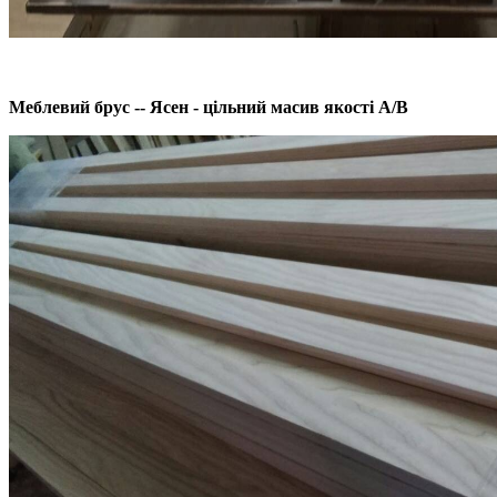
Меблевий брус -- Ясен - цільний масив якості А/В