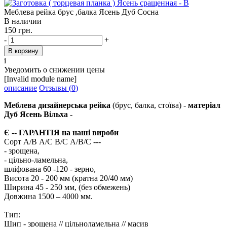
Меблева рейка брус ,балка Ясень Дуб Сосна
В наличии
150 грн.
-
+
i
Уведомить о снижении цены
[Invalid module name]
описание
Отзывы (
0
)
Меблева дизайнерська рейка
(брус, балка, стоїва) -
матеріал
Дуб Ясень Вільха
-
Є -- ГАРАНТІЯ на наші вироби
Сорт А/В А/С В/С А/В/С ---
- зрощена,
- цільно-ламельна,
шліфована 60 -120 - зерно,
Висота 20 - 200 мм (кратна 20/40 мм)
Ширина 45 - 250 мм, (без обмежень)
Довжина 1500 – 4000 мм.
Тип:
Шип - зрощена // цільноламельна // масив