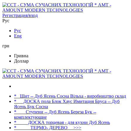
Регистрация/вход
Рус
Рус
Eng
грн
Гривна
Доллар
*_ Щит -- Дуб Ясень Сосна Вільха - виробництво склад
* __ ДОСКА пола Блок Хаус Имитация Бруса -- Дуб
Ясень Бук Сосна
* ___ Ступени -- Дуб Ясень Береза Бук --
комплектующие
* ____ ДОСКА торцевая - для кухни Дуб Ясень
* _____ ТЕРМО- ДЕРЕВО __>>>