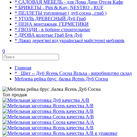
* САДОВАЯ МЕБЕЛЬ - для Дома Дачи Отеля Кафе
* БРИКЕТЫ - Pini & Kay- NESTRO - RUF
* ПЕЛЛЕТЫ топливные ( дуб,сосна,..граб )
* УГОЛЬ ДРЕВЕСНЫЙ Дуб Граб
* ПЕНА монтажная, ГЕРМЕТИКИ
* ГВОЗДИ - в бобине строительные
* ДРОВА колотые Граб Бук Дуб
* Ліжко дерев'яні від української майстерні меблярів
0
Главная
*_ Щит -- Дуб Ясень Сосна Вільха - виробництво склад
Меблева рейка брус ,балка Ясень Дуб Сосна
Топ продаж